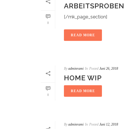
ARBEITSPROBEN
[/mk_page_section]
0
READ MORE
By
adminrami
In
Posted
Juni 26, 2018
HOME WIP
READ MORE
0
By
adminrami
In
Posted
Juni 12, 2018