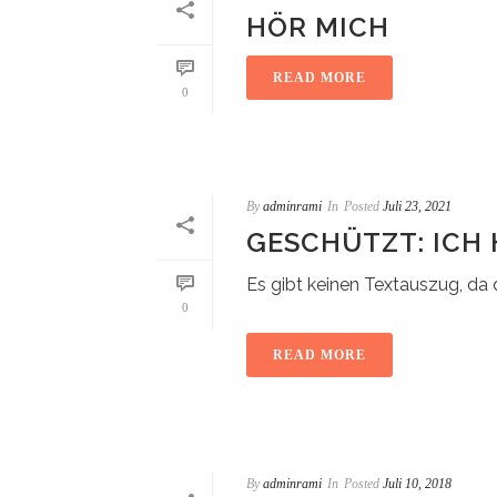
HÖR MICH
READ MORE
0
By
adminrami
In
Posted
Juli 23, 2021
GESCHÜTZT: ICH 
Es gibt keinen Textauszug, da d
0
READ MORE
By
adminrami
In
Posted
Juli 10, 2018